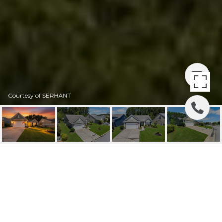
Courtesy of SERHANT
819 PROMENADE LANE
819 Promenade Lane, Okatie, SC
$639,000